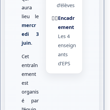
d’élèves
aura
lieu le
Encadr
🏃‍♂️
mercr
ement
edi 3
Les 4
juin
.
enseign
ants
Cet
d’EPS
entraîn
ement
est
organis
é par
l’équip