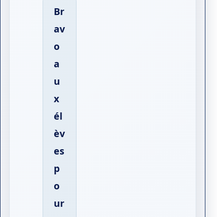
Br
av
o
a
u
x
él
èv
es
p
o
ur