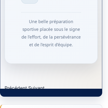
Une belle préparation
sportive placée sous le signe
de l’effort, de la persévérance
et de l’esprit d’équipe.
Article précédent : Cross du LFIHM
Article suivant : media
Précédent
Suivant