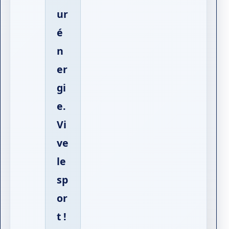
ur
é
n
er
gi
e.
Vi
ve
le
sp
or
t !