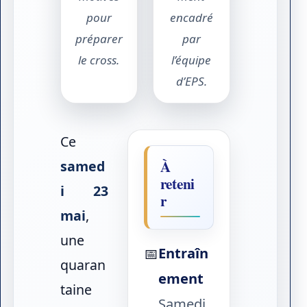
pour
encadré
préparer
par
le cross.
l’équipe
d’EPS.
Ce
À
samed
reteni
i 23
r
mai
,
une
Entraîn
📅
quaran
ement
taine
Samedi