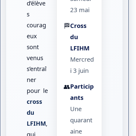
d’élève
23 mai
s
courag
Cross
🏁
eux
du
sont
LFIHM
venus
Mercred
s’entraî
i 3 juin
ner
Particip
👥
pour le
ants
cross
Une
du
quarant
LFIHM
,
aine
qui