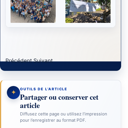
Article précédent : Programme de la semaine d
Article suivant : Politique de confiden
Précédent
Suivant
OUTILS DE L’ARTICLE
✦
Partager ou conserver cet
article
Diffusez cette page ou utilisez l’impression
pour l’enregistrer au format PDF.