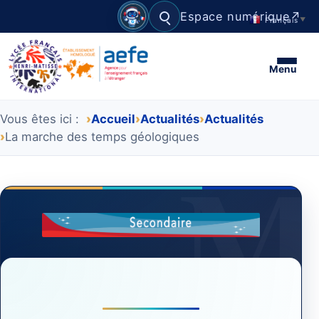
Espace numérique
↗
Français
▼
Rechercher
Menu
Vous êtes ici :
Accueil
Actualités
Actualités
La marche des temps géologiques