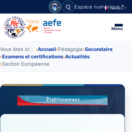
Espace numérique
↗
Français
▼
Rechercher
Menu
Vous êtes ici :
Accueil
Pédagogie
Secondaire
Examens et certifications
Actualités
Section Européenne