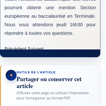
pourront obtenir une mention Section
européenne au baccalauréat en Terminale.
Nous vous attendons jeudi 16h30 pour
répondre à toutes vos questions.
Article précédent : Bourse excellence major
Article suivant : La marche des tem
Précédent
Suivant
OUTILS DE L’ARTICLE
✦
Partager ou conserver cet
article
Diffusez cette page ou utilisez l’impression
pour l’enregistrer au format PDF.