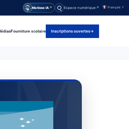
Français
↗
Matisse IA
▼
Espace numérique
↗
Rechercher
Inscriptions ouvertes
→
Médias
Fourniture scolaire