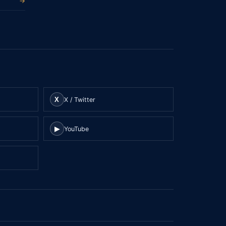
→
X
X / Twitter
▶
YouTube