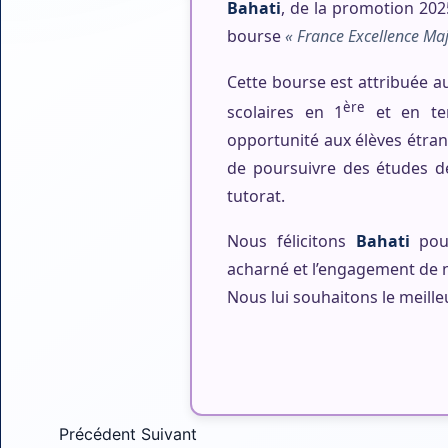
Bahati
, de la promotion 202
bourse
« France Excellence Maj
Cette bourse est attribuée au
ère
scolaires en 1
et en ter
opportunité aux élèves étra
de poursuivre des études d
tutorat.
Nous félicitons
Bahati
pour
acharné et l’engagement de no
Nous lui souhaitons le meille
Article précédent : Actu-slide
Article suivant : Section Européenne
Précédent
Suivant