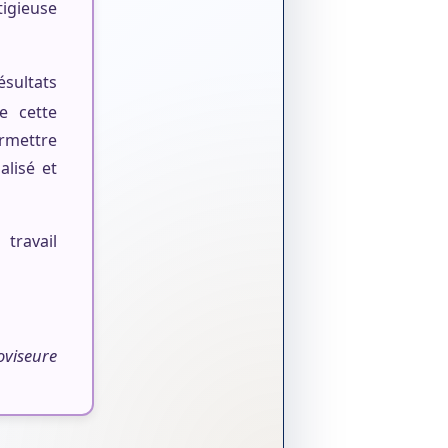
tigieuse
ésultats
e cette
ermettre
lisé et
travail
oviseure