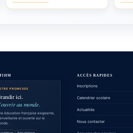
LFIHM
ACCÈS RAPIDES
Inscriptions
OTRE PROMESSE
randir ici.
Calendrier scolaire
’ouvrir au monde.
Actualités
e éducation française exigeante,
enveillante et ouverte sur le
Nous contacter
onde.
Excellence
Bienveillance