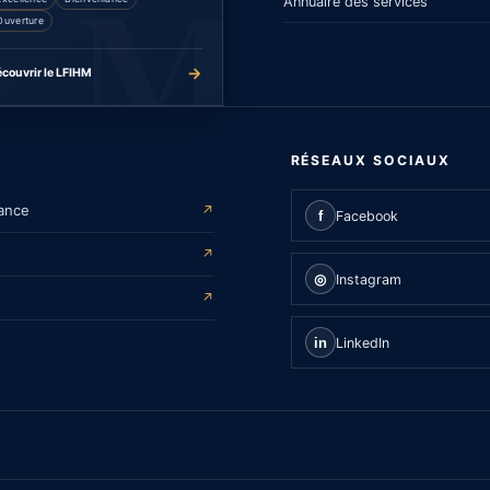
Annuaire des services
Ouverture
→
couvrir le LFIHM
RÉSEAUX SOCIAUX
ance
↗
f
Facebook
↗
◎
Instagram
↗
in
LinkedIn