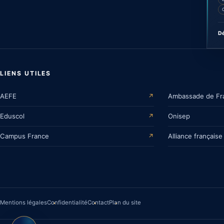
Dé
LIENS UTILES
AEFE
Ambassade de Fr
↗
Eduscol
Onisep
↗
Campus France
Alliance française
↗
Mentions légales
Confidentialité
Contact
Plan du site