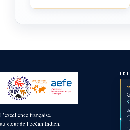
LE 
N
G
S
Un
L’excellence française,
bi
m
au cœur de l’océan Indien.