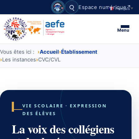
Espace numérique
↗
Français
▼
Rechercher
Menu
Vous êtes ici :
Accueil
Établissement
Les instances
CVC/CVL
VIE SCOLAIRE · EXPRESSION
DES ÉLÈVES
La voix des collégiens