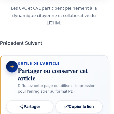
Les CVC et CVL participent pleinement à la
dynamique citoyenne et collaborative du
LFIHM.
Article précédent : CESCE
Article suivant : La dictée du Rotary
Précédent
Suivant
OUTILS DE L’ARTICLE
✦
Partager ou conserver cet
article
Diffusez cette page ou utilisez l’impression
pour l’enregistrer au format PDF.
Partager
Copier le lien