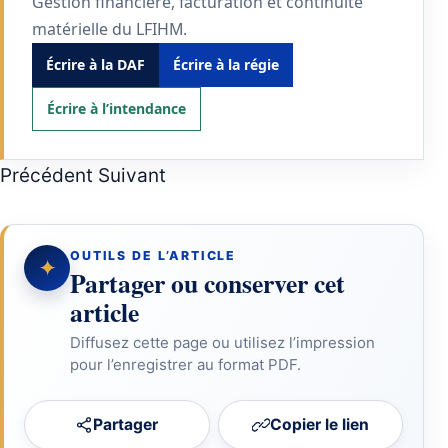
Gestion financière, facturation et continuité
matérielle du LFIHM.
Écrire à la DAF
Écrire à la régie
Écrire à l’intendance
Article précédent : Direction
Article suivant : Proviseur
Précédent
Suivant
OUTILS DE L’ARTICLE
✦
Partager ou conserver cet
article
Diffusez cette page ou utilisez l’impression
pour l’enregistrer au format PDF.
Partager
Copier le lien