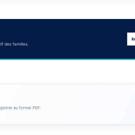
E
f des familles.
egistrer au format PDF.