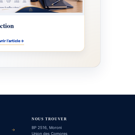
ction
ir l’article
→
NOUS TROUVER
BP 2516, Moroni
→
Union des Comores