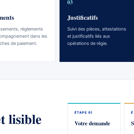
03
ments
Justificatifs
ssements, règlements
Suivi des pièces, attestations
compagnement dans les
et justificatifs liés aux
ches de paiement.
opérations de régie.
 lisible
ÉTAPE 01
É
Votre demande
S