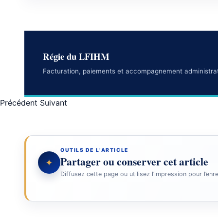
Régie du LFIHM
Facturation, paiements et accompagnement administrati
Article précédent : CDI-Chargé de communication
Article suivant : Intendant
Précédent
Suivant
OUTILS DE L’ARTICLE
Partager ou conserver cet article
✦
Diffusez cette page ou utilisez l’impression pour l’enr