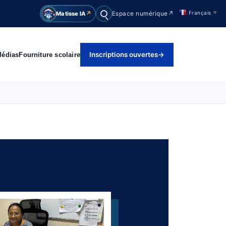
Français
↗
Matisse IA
▼
Espace numérique
↗
Rechercher
Inscriptions ouvertes
→
Médias
Fourniture scolaire