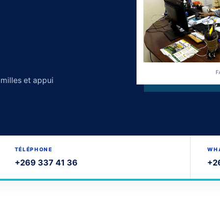
F
amilles et appui
TÉLÉPHONE
WH
+269 337 41 36
+2